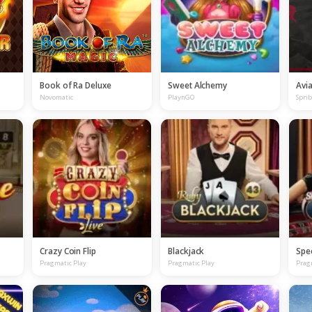
Book of Ra Deluxe
Sweet Alchemy
Avi
Novomatic
PlaynGO
Spri
Crazy Coin Flip
Blackjack
Spe
Pragmatic Play
Pragmatic Play
Prag