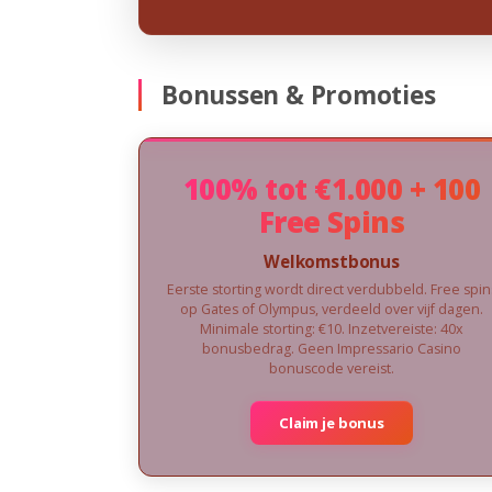
Bonussen & Promoties
100% tot €1.000 + 100
Free Spins
Welkomstbonus
Eerste storting wordt direct verdubbeld. Free spin
op Gates of Olympus, verdeeld over vijf dagen.
Minimale storting: €10. Inzetvereiste: 40x
bonusbedrag. Geen Impressario Casino
bonuscode vereist.
Claim je bonus