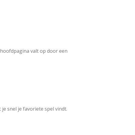
 hoofdpagina valt op door een
e snel je favoriete spel vindt.