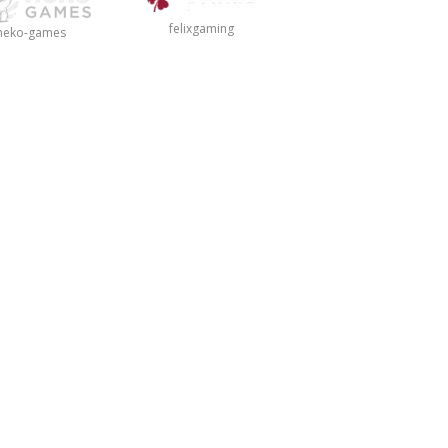
felixgaming
neko-games