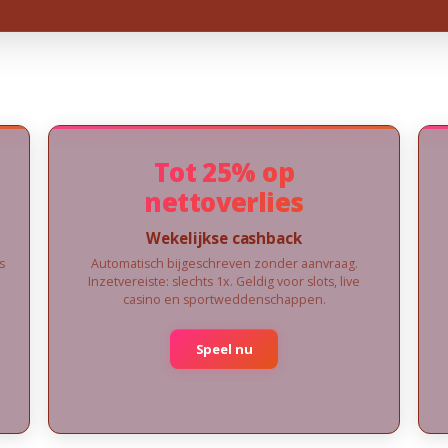
Tot 25% op
nettoverlies
Wekelijkse cashback
s
Automatisch bijgeschreven zonder aanvraag.
Inzetvereiste: slechts 1x. Geldig voor slots, live
casino en sportweddenschappen.
Speel nu