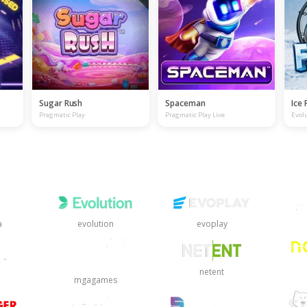
Sugar Rush
Spaceman
Ice 
Pragmatic Play
Pragmatic Play Live
Evol
a
evolution
evoplay
netent
mgagames