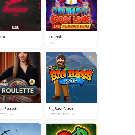
ator
Trumpit
be
Fugaso
ed Roulette
Big Bass Crash
matic Play
Pragmatic Play Live