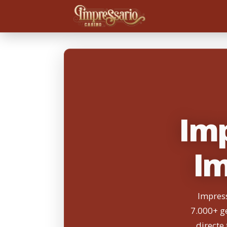
Skip to main content
Imp
Im
Impress
7.000+ ge
directe